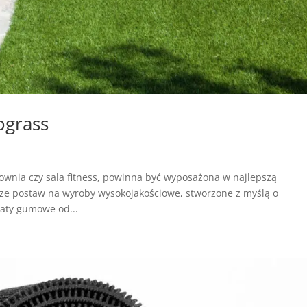
ograss
łownia czy sala fitness, powinna być wyposażona w najlepszą
rze postaw na wyroby wysokojakościowe, stworzone z myślą o
maty gumowe od...