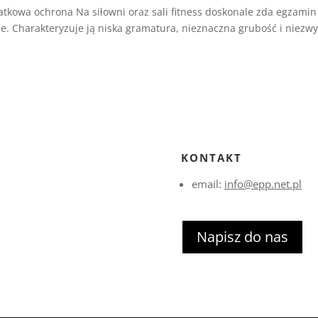
kowa ochrona Na siłowni oraz sali fitness doskonale zda egzamin
. Charakteryzuje ją niska gramatura, nieznaczna grubość i niezwy
.
KONTAKT
email:
info@epp.net.pl
Napisz do nas